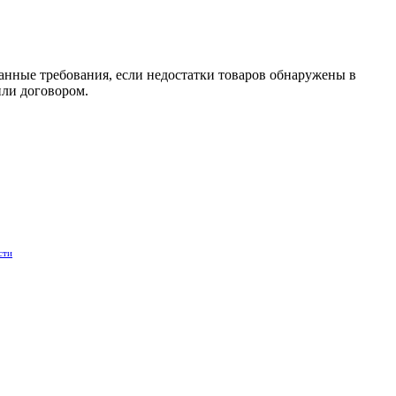
занные требования, если недостатки товаров обнаружены в
или договором.
сти