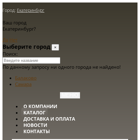
Город:
Екатеринбург
Ваш город
Екатеринбург?
Да
Нет
Выберите город
×
Поиск:
По данному запросу ни одного города не найдено!
Балаково
Самара
МЕНЮ
О КОМПАНИИ
КАТАЛОГ
ДОСТАВКА И ОПЛАТА
НОВОСТИ
КОНТАКТЫ