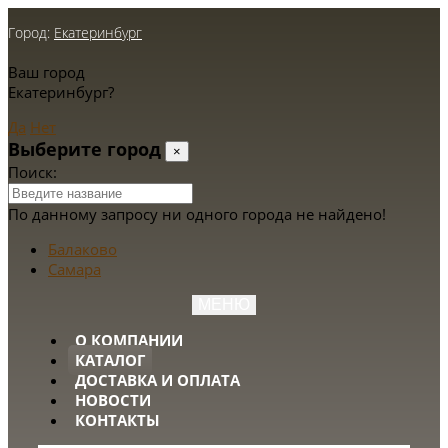
Город:
Екатеринбург
Ваш город
Екатеринбург?
Да
Нет
Выберите город
×
Поиск:
По данному запросу ни одного города не найдено!
Балаково
Самара
МЕНЮ
О КОМПАНИИ
КАТАЛОГ
ДОСТАВКА И ОПЛАТА
НОВОСТИ
КОНТАКТЫ