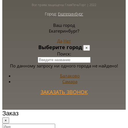
Все права защищены ГлавПечьТорг | 2022
Город:
Екатеринбург
Ваш город
Екатеринбург?
Да
Нет
Выберите город
×
Поиск:
По данному запросу ни одного города не найдено!
Балаково
Самара
ЗАКАЗАТЬ ЗВОНОК
Заказ
×