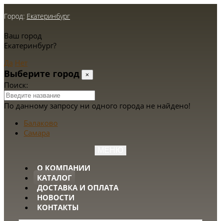
Город:
Екатеринбург
Ваш город
Екатеринбург?
Да
Нет
Выберите город
×
Поиск:
По данному запросу ни одного города не найдено!
Балаково
Самара
МЕНЮ
О КОМПАНИИ
КАТАЛОГ
ДОСТАВКА И ОПЛАТА
НОВОСТИ
КОНТАКТЫ