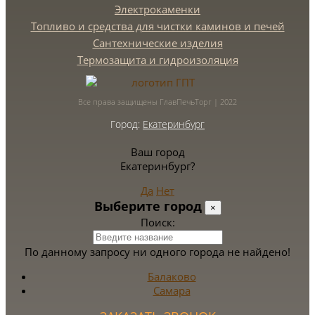
Электрокаменки
Топливо и средства для чистки каминов и печей
Сантехнические изделия
Термозащита и гидроизоляция
Все права защищены ГлавПечьТорг | 2022
Город:
Екатеринбург
Ваш город
Екатеринбург?
Да
Нет
Выберите город
×
Поиск:
По данному запросу ни одного города не найдено!
Балаково
Самара