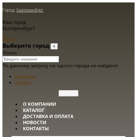
Город:
Екатеринбург
Ваш город
Екатеринбург?
Да
Нет
Выберите город
×
Поиск:
По данному запросу ни одного города не найдено!
Балаково
Самара
МЕНЮ
О КОМПАНИИ
КАТАЛОГ
ДОСТАВКА И ОПЛАТА
НОВОСТИ
КОНТАКТЫ