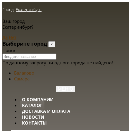
Город:
Екатеринбург
Ваш город
Екатеринбург?
Да
Нет
Выберите город
×
Поиск:
По данному запросу ни одного города не найдено!
Балаково
Самара
МЕНЮ
О КОМПАНИИ
КАТАЛОГ
ДОСТАВКА И ОПЛАТА
НОВОСТИ
КОНТАКТЫ