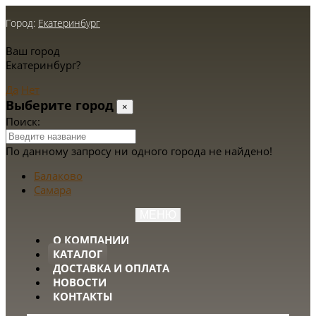
Город:
Екатеринбург
Ваш город
Екатеринбург?
Да
Нет
Выберите город
×
Поиск:
По данному запросу ни одного города не найдено!
Балаково
Самара
МЕНЮ
О КОМПАНИИ
КАТАЛОГ
ДОСТАВКА И ОПЛАТА
НОВОСТИ
КОНТАКТЫ