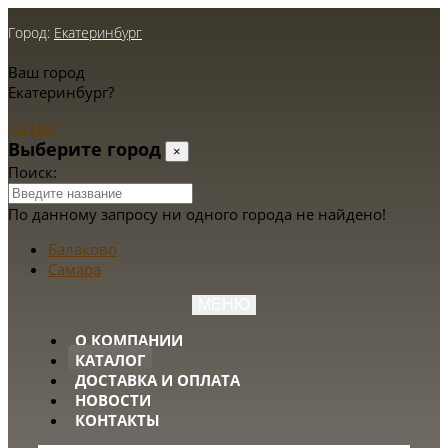
Город:
Екатеринбург
Ваш город
Екатеринбург?
Да
Нет
Выберите город
×
Поиск:
По данному запросу ни одного города не найдено!
Балаково
Самара
МЕНЮ
О КОМПАНИИ
КАТАЛОГ
ДОСТАВКА И ОПЛАТА
НОВОСТИ
КОНТАКТЫ