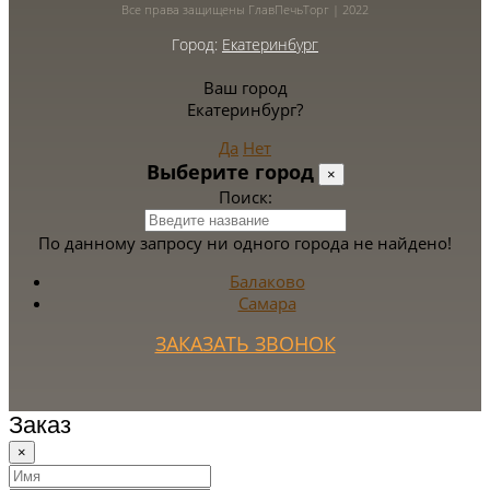
Все права защищены ГлавПечьТорг | 2022
Город:
Екатеринбург
Ваш город
Екатеринбург?
Да
Нет
Выберите город
×
Поиск:
По данному запросу ни одного города не найдено!
Балаково
Самара
ЗАКАЗАТЬ ЗВОНОК
Заказ
×