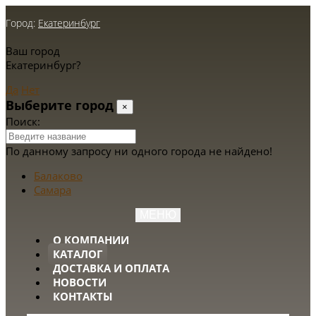
Город:
Екатеринбург
Ваш город
Екатеринбург?
Да
Нет
Выберите город
×
Поиск:
По данному запросу ни одного города не найдено!
Балаково
Самара
МЕНЮ
О КОМПАНИИ
КАТАЛОГ
ДОСТАВКА И ОПЛАТА
НОВОСТИ
КОНТАКТЫ