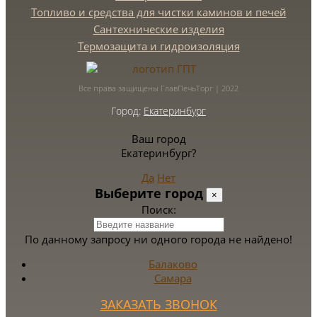
Топливо и средства для чистки каминов и печей
Сантехнические изделия
Термозащита и гидроизоляция
Все права защищены ГлавПечьТорг | 2022
Город:
Екатеринбург
Ваш город
Екатеринбург?
Да
Нет
Выберите город
×
Поиск:
По данному запросу ни одного города не найдено!
Балаково
Самара
ЗАКАЗАТЬ ЗВОНОК