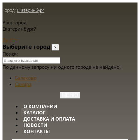
Город:
Екатеринбург
Ваш город
Екатеринбург?
Да
Нет
Выберите город
×
Поиск:
По данному запросу ни одного города не найдено!
Балаково
Самара
МЕНЮ
О КОМПАНИИ
КАТАЛОГ
ДОСТАВКА И ОПЛАТА
НОВОСТИ
КОНТАКТЫ