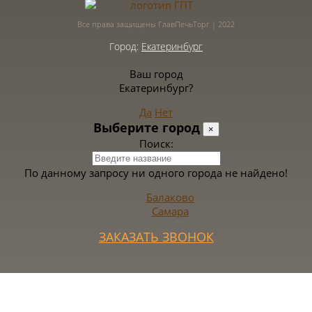
Все права защищены ГлавПечьТорг | 2022
Город:
Екатеринбург
Ваш город
Екатеринбург?
Да
Нет
Выберите город
×
Поиск:
По данному запросу ни одного города не найдено!
Балаково
Самара
ЗАКАЗАТЬ ЗВОНОК