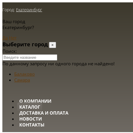
Город:
Екатеринбург
Ваш город
Екатеринбург?
Да
Нет
Выберите город
×
Поиск:
По данному запросу ни одного города не найдено!
Балаково
Самара
О КОМПАНИИ
КАТАЛОГ
ДОСТАВКА И ОПЛАТА
НОВОСТИ
КОНТАКТЫ