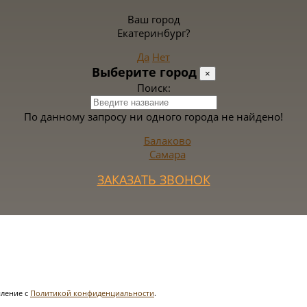
Ваш город
Екатеринбург?
Да
Нет
Выберите город
×
Поиск:
По данному запросу ни одного города не найдено!
Балаково
Самара
ЗАКАЗАТЬ ЗВОНОК
ление с
Политикой конфиденциальности
.