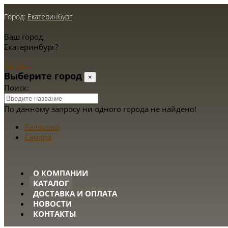
Город:
Екатеринбург
Ваш город
Екатеринбург?
Да
Нет
Выберите город
×
Поиск:
По данному запросу ни одного города не найдено!
Балаково
Самара
О КОМПАНИИ
КАТАЛОГ
ДОСТАВКА И ОПЛАТА
НОВОСТИ
КОНТАКТЫ