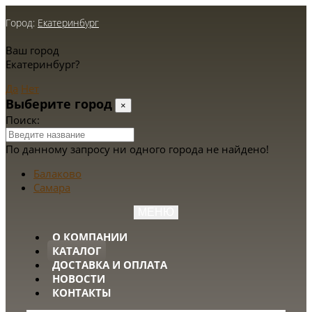
Город:
Екатеринбург
Ваш город
Екатеринбург?
Да
Нет
Выберите город
×
Поиск:
По данному запросу ни одного города не найдено!
Балаково
Самара
МЕНЮ
О КОМПАНИИ
КАТАЛОГ
ДОСТАВКА И ОПЛАТА
НОВОСТИ
КОНТАКТЫ