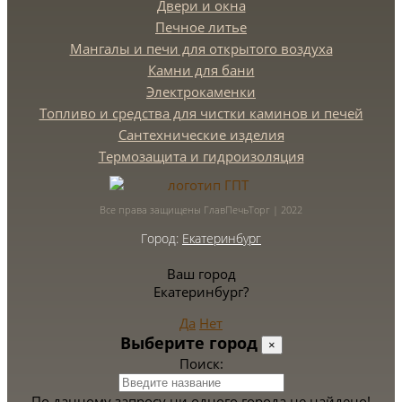
Двери и окна
Печное литье
Мангалы и печи для открытого воздуха
Камни для бани
Электрокаменки
Топливо и средства для чистки каминов и печей
Сантехнические изделия
Термозащита и гидроизоляция
Все права защищены ГлавПечьТорг | 2022
Город:
Екатеринбург
Ваш город
Екатеринбург?
Да
Нет
Выберите город
×
Поиск:
По данному запросу ни одного города не найдено!