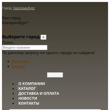
Город:
Екатеринбург
Ваш город
Екатеринбург?
Да
Нет
Выберите город
×
Поиск:
По данному запросу ни одного города не найдено!
Балаково
Самара
МЕНЮ
О КОМПАНИИ
КАТАЛОГ
ДОСТАВКА И ОПЛАТА
НОВОСТИ
КОНТАКТЫ