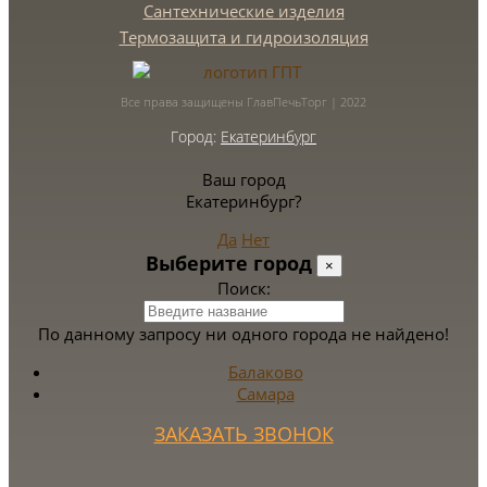
Сантехнические изделия
Термозащита и гидроизоляция
Все права защищены ГлавПечьТорг | 2022
Город:
Екатеринбург
Ваш город
Екатеринбург?
Да
Нет
Выберите город
×
Поиск:
По данному запросу ни одного города не найдено!
Балаково
Самара
ЗАКАЗАТЬ ЗВОНОК