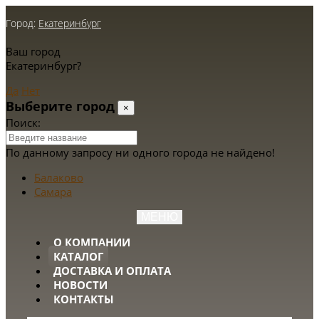
Город:
Екатеринбург
Ваш город
Екатеринбург?
Да
Нет
Выберите город
×
Поиск:
По данному запросу ни одного города не найдено!
Балаково
Самара
МЕНЮ
О КОМПАНИИ
КАТАЛОГ
ДОСТАВКА И ОПЛАТА
НОВОСТИ
КОНТАКТЫ