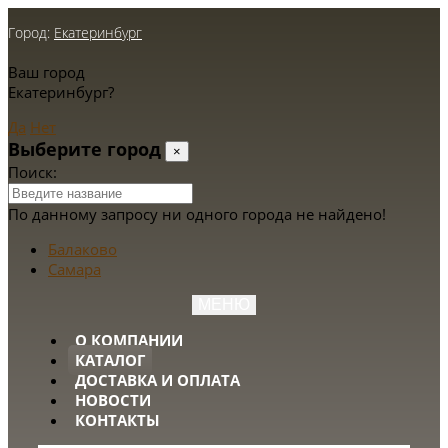
Город:
Екатеринбург
Ваш город
Екатеринбург?
Да
Нет
Выберите город
×
Поиск:
По данному запросу ни одного города не найдено!
Балаково
Самара
МЕНЮ
О КОМПАНИИ
КАТАЛОГ
ДОСТАВКА И ОПЛАТА
НОВОСТИ
КОНТАКТЫ