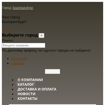
Город:
Екатеринбург
Ваш город
Екатеринбург?
Да
Нет
Выберите город
×
Поиск:
По данному запросу ни одного города не найдено!
Балаково
Самара
МЕНЮ
О КОМПАНИИ
КАТАЛОГ
ДОСТАВКА И ОПЛАТА
НОВОСТИ
КОНТАКТЫ