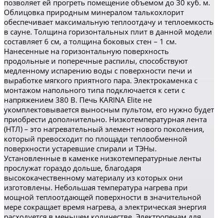
позволяет ей прогреть помещение объемом до 30 куб. м.
Облицовка природным минералом талькохлорит
обеспечивает максимальную теплоотдачу и теплоемкость
в сауне. Толщина горизонтальных плит в данной модели
составляет 6 см, а толщина боковых стен – 1 см.
Нанесенные на горизонтальную поверхность
продольные и поперечные распилы, способствуют
медленному испарению воды с поверхности печи и
выработке мягкого приятного пара. Электрокаменка с
монтажом напольного типа подключается к сети с
напряжением 380 В. Печь KARINA Elite не
укомплектовывается выносным пультом, его нужно будет
приобрести дополнительно. Низкотемпературная лента
(НТЛ) – это нагревательный элемент нового поколения,
который превосходит по площади теплообменной
поверхности устаревшие спирали и ТЭНы.
Установленные в каменке низкотемпературные ленты
прослужат гораздо дольше, благодаря
высококачественному материалу из которых они
изготовлены. Небольшая температура нагрева при
мощной теплоотдающей поверхности в значительной
мере сокращает время нагрева, а электрическая энергия
расходуется в меньшем количестве. Электропечам для