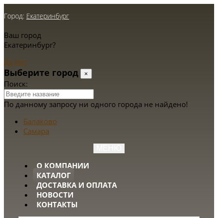
Город:
Екатеринбург
Ваш город
Екатеринбург?
Да
Нет
Выберите город
×
Поиск:
По данному запросу ни одного города не найдено!
Балаково
Самара
МЕНЮ
О КОМПАНИИ
КАТАЛОГ
ДОСТАВКА И ОПЛАТА
НОВОСТИ
КОНТАКТЫ