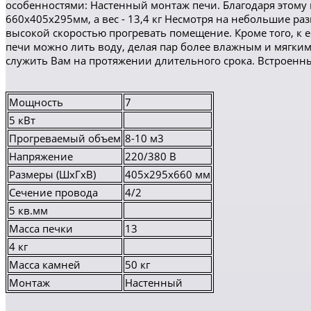
особенностями: Настенный монтаж печи. Благодаря этому 
660х405х295мм, а вес - 13,4 кг Несмотря на небольшие р
высокой скоростью прогревать помещение. Кроме того, к е
печи можно лить воду, делая пар более влажным и мягким.
служить Вам на протяжении длительного срока. Встроенны
Мощность
7
5 кВт
Прогреваемый объем
8-10 м3
Напряжение
220/380 В
Размеры (ШхГхВ)
405х295х660 мм
Сечение провода
4/2
5 кв.мм
Масса печки
13
4 кг
Масса камней
50 кг
Монтаж
Настенный