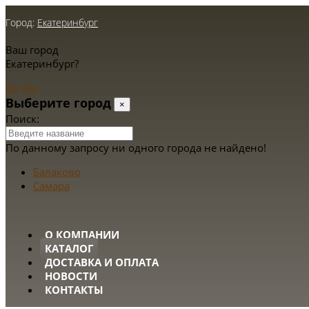
Город:
Екатеринбург
Ваш город
Екатеринбург?
Да
Нет
Выберите город
×
Поиск:
По данному запросу ни одного города не найдено!
Балаково
Самара
О КОМПАНИИ
КАТАЛОГ
ДОСТАВКА И ОПЛАТА
НОВОСТИ
КОНТАКТЫ