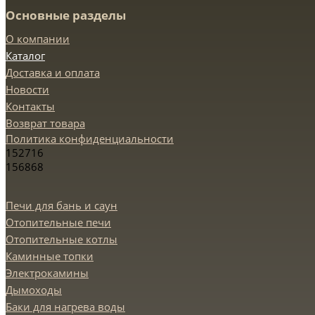
Основные разделы
О компании
Каталог
Доставка и оплата
Новости
Контакты
Возврат товара
Политика конфиденциальности
152716
156868
Печи для бань и саун
Отопительные печи
Отопительные котлы
Каминные топки
Электрокамины
Дымоходы
Баки для нагрева воды