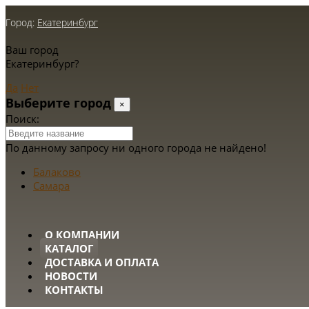
Город:
Екатеринбург
Ваш город
Екатеринбург?
Да
Нет
Выберите город
×
Поиск:
По данному запросу ни одного города не найдено!
Балаково
Самара
О КОМПАНИИ
КАТАЛОГ
ДОСТАВКА И ОПЛАТА
НОВОСТИ
КОНТАКТЫ