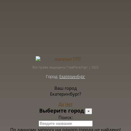
Все права защищены ГлавПечьТорг | 2022
Город:
Екатеринбург
Ваш город
Екатеринбург?
Да
Нет
Выберите город
×
Поиск:
По данному запросу ни одного города не найдено!