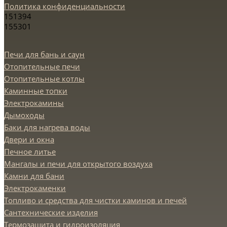
Политика конфиденциальности
151394
155301
Печи для бань и саун
Отопительные печи
Отопительные котлы
Каминные топки
Электрокамины
Дымоходы
Баки для нагрева воды
Двери и окна
Печное литье
Мангалы и печи для открытого воздуха
Камни для бани
Электрокаменки
Топливо и средства для чистки каминов и печей
Сантехнические изделия
Термозащита и гидроизоляция