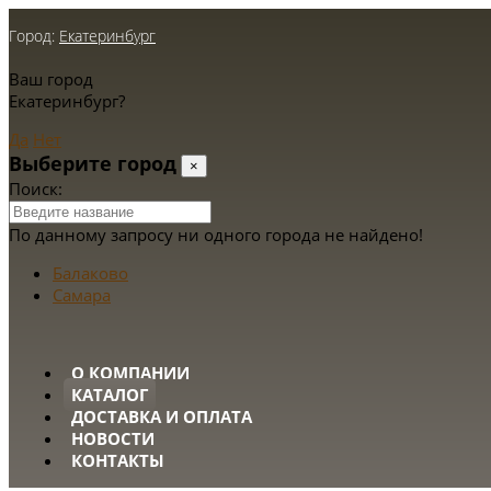
Город:
Екатеринбург
Ваш город
Екатеринбург?
Да
Нет
Выберите город
×
Поиск:
По данному запросу ни одного города не найдено!
Балаково
Самара
О КОМПАНИИ
КАТАЛОГ
ДОСТАВКА И ОПЛАТА
НОВОСТИ
КОНТАКТЫ