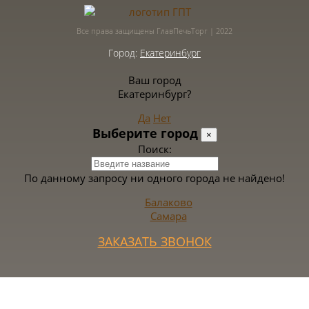
Все права защищены ГлавПечьТорг | 2022
Город:
Екатеринбург
Ваш город
Екатеринбург?
Да
Нет
Выберите город
×
Поиск:
По данному запросу ни одного города не найдено!
Балаково
Самара
ЗАКАЗАТЬ ЗВОНОК