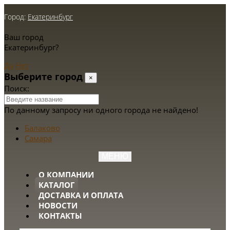
Город:
Екатеринбург
Ваш город
Екатеринбург?
Да
Нет
Выберите город
×
Поиск:
По данному запросу ни одного города не найдено!
Балаково
Самара
МЕНЮ
О КОМПАНИИ
КАТАЛОГ
ДОСТАВКА И ОПЛАТА
НОВОСТИ
КОНТАКТЫ