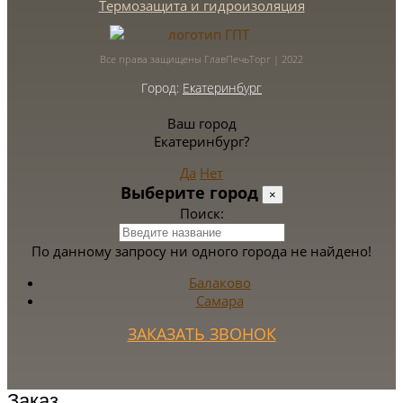
Термозащита и гидроизоляция
Все права защищены ГлавПечьТорг | 2022
Город:
Екатеринбург
Ваш город
Екатеринбург?
Да
Нет
Выберите город
×
Поиск:
По данному запросу ни одного города не найдено!
Балаково
Самара
ЗАКАЗАТЬ ЗВОНОК
Заказ