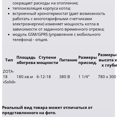
сокращает расходы на отопление;
теплоизоляция корпуса котла;
встроенный хронотермостат (дает возможность
работать с многотарифными счетчиками
электроэнергии) изменяет мощность котла в
зависимости от заданного временного отрезка;
модуль GSM/GPRS (управление с мобильного
телефона) - опция.
Размеры
Площадь
Cтупени
Размеры
Тип
Питание
высота 
обогрева
мощности
присоед.
х глуби
ZOTA-
18
180 кв.м
6-12-18
380 В
1 1/4"
780 x 300
«Solid»
Реальный вид товара может отличаться от
представленного на фото.