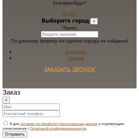
Екатеринбург?
Да
Нет
Выберите город
×
Поиск:
По данному запросу ни одного города не найдено!
Балаково
Самара
ЗАКАЗАТЬ ЗВОНОК
Заказ
×
Я даю
согласие на обработку персональных данных
и подтверждаю
ознакомление с
Политикой конфиденциальности
.
Отправить