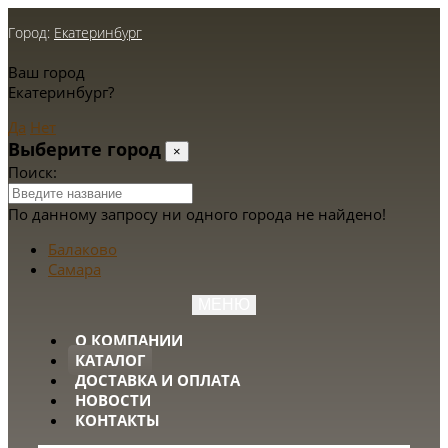
Город:
Екатеринбург
Ваш город
Екатеринбург?
Да
Нет
Выберите город
×
Поиск:
По данному запросу ни одного города не найдено!
Балаково
Самара
МЕНЮ
О КОМПАНИИ
КАТАЛОГ
ДОСТАВКА И ОПЛАТА
НОВОСТИ
КОНТАКТЫ