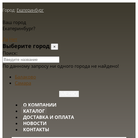
Город:
Екатеринбург
Ваш город
Екатеринбург?
Да
Нет
Выберите город
×
Поиск:
По данному запросу ни одного города не найдено!
Балаково
Самара
МЕНЮ
О КОМПАНИИ
КАТАЛОГ
ДОСТАВКА И ОПЛАТА
НОВОСТИ
КОНТАКТЫ