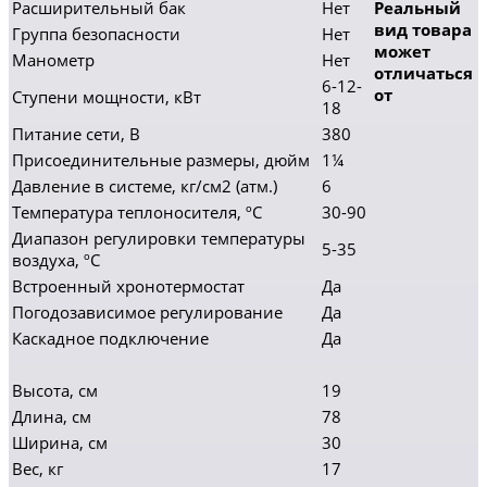
Расширительный бак
Нет
Реальный
вид товара
Группа безопасности
Нет
может
Манометр
Нет
отличаться
6-12-
от
Ступени мощности, кВт
18
Питание сети, В
380
Присоединительные размеры, дюйм
1¼
Давление в системе, кг/см2 (атм.)
6
Температура теплоносителя, ºC
30-90
Диапазон регулировки температуры
5-35
воздуха, ºC
Встроенный хронотермостат
Да
Погодозависимое регулирование
Да
Каскадное подключение
Да
Высота, см
19
Длина, см
78
Ширина, см
30
Вес, кг
17