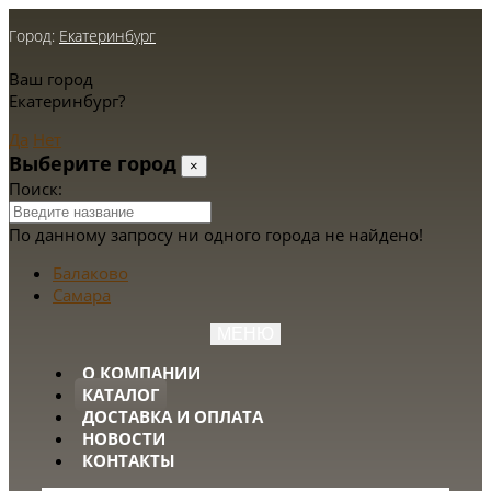
Город:
Екатеринбург
Ваш город
Екатеринбург?
Да
Нет
Выберите город
×
Поиск:
По данному запросу ни одного города не найдено!
Балаково
Самара
МЕНЮ
О КОМПАНИИ
КАТАЛОГ
ДОСТАВКА И ОПЛАТА
НОВОСТИ
КОНТАКТЫ