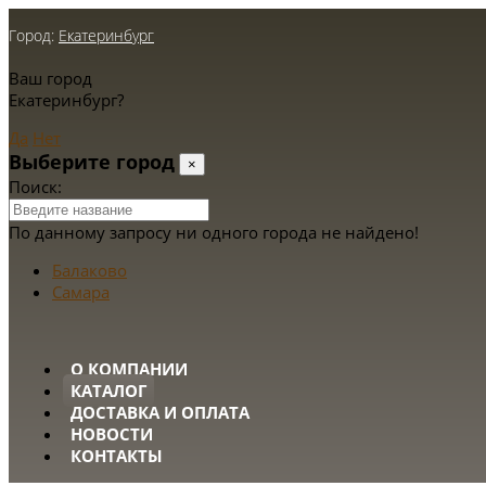
Город:
Екатеринбург
Ваш город
Екатеринбург?
Да
Нет
Выберите город
×
Поиск:
По данному запросу ни одного города не найдено!
Балаково
Самара
О КОМПАНИИ
КАТАЛОГ
ДОСТАВКА И ОПЛАТА
НОВОСТИ
КОНТАКТЫ