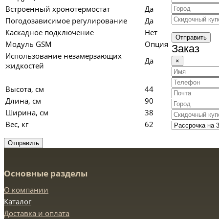
Встроенный хронотермостат
Да
Погодозависимое регулирование
Да
Каскадное подключение
Нет
Отправить
Модуль GSM
Опция
Заказ
Использование незамерзающих
Да
×
жидкостей
Высота, см
44
Длина, см
90
Ширина, см
38
Вес, кг
62
Отправить
Основные разделы
О компании
Каталог
Доставка и оплата