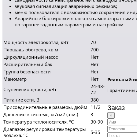
самодиагностика неисправностей с выводом инфор
звуковая сигнализация аварийных режимов;
меню пользователя с возможностью сохранения инд
Аварийные блокировки являются самовозвратными и
по заранее заданным параметрам и настройкам.
Мощность электрокотла, кВт
70
Площадь обогрева, кв.м
700
Циркуляционный насос
Нет
Расширительный бак
Нет
Группа безопасности
Нет
Манометр
Нет
Реальный ви
24-48-
Ступени мощности, кВт
Гарантийный 
72
Питание сети, В
380
Присоединительные размеры, дюйм
11/2
Заказ
Давление в системе, кг/см2 (атм.)
3
×
Температура теплоносителя, ºC
30-90
Диапазон регулировки температуры
5-35
воздуха, ºC