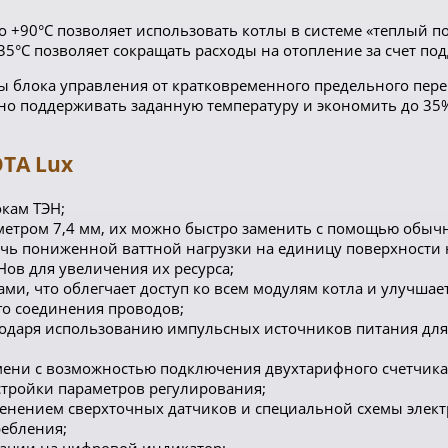
о +90°С позволяет использовать котлы в системе «теплый 
+35°С позволяет сокращать расходы на отопление за счет 
ы блока управления от кратковременного предельного перен
о поддерживать заданную температуру и экономить до 35%
TA Lux
кам ТЭН;
етром 7,4 мм, их можно быстро заменить с помощью обычн
чь пониженной ваттной нагрузки на единицу поверхности 
Нов для увеличения их ресурса;
ами, что облегчает доступ ко всем модулям котла и улучш
го соединения проводов;
даря использованию импульсных источников питания для 
мени с возможностью подключения двухтарифного счетчика
тройки параметров регулирования;
менением сверхточных датчиков и специальной схемы элек
ребления;