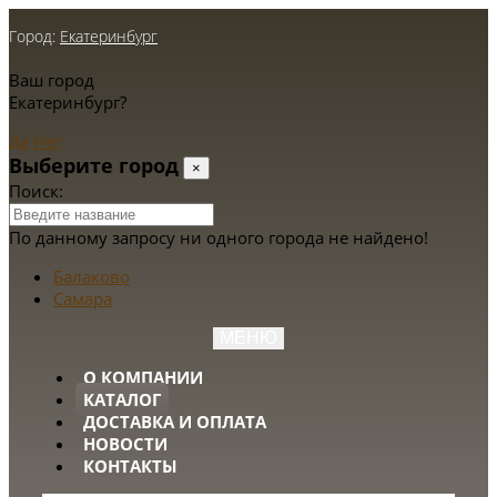
Город:
Екатеринбург
Ваш город
Екатеринбург?
Да
Нет
Выберите город
×
Поиск:
По данному запросу ни одного города не найдено!
Балаково
Самара
МЕНЮ
О КОМПАНИИ
КАТАЛОГ
ДОСТАВКА И ОПЛАТА
НОВОСТИ
КОНТАКТЫ