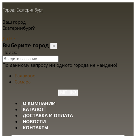
Город:
Екатеринбург
Ваш город
Екатеринбург?
Да
Нет
Выберите город
×
Поиск:
По данному запросу ни одного города не найдено!
Балаково
Самара
МЕНЮ
О КОМПАНИИ
КАТАЛОГ
ДОСТАВКА И ОПЛАТА
НОВОСТИ
КОНТАКТЫ