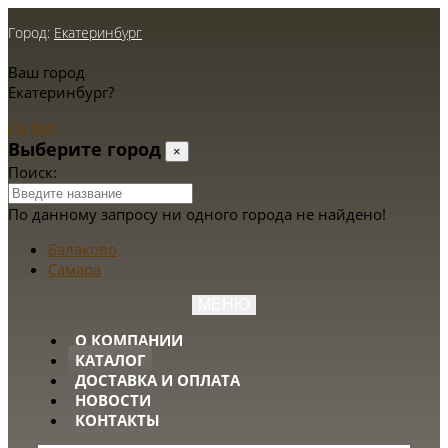
Город:
Екатеринбург
Ваш город
Екатеринбург?
Да
Нет
Выберите город
×
Поиск:
По данному запросу ни одного города не найдено!
Балаково
Самара
МЕНЮ
О КОМПАНИИ
КАТАЛОГ
ДОСТАВКА И ОПЛАТА
НОВОСТИ
КОНТАКТЫ