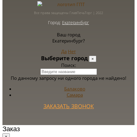
Все права защищены ГлавПечьТорг | 2022
Город:
Екатеринбург
Ваш город
Екатеринбург?
Да
Нет
Выберите город
×
Поиск:
По данному запросу ни одного города не найдено!
Балаково
Самара
ЗАКАЗАТЬ ЗВОНОК
Заказ
×