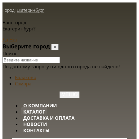
Город:
Екатеринбург
Ваш город
Екатеринбург?
Да
Нет
Выберите город
×
Поиск:
По данному запросу ни одного города не найдено!
Балаково
Самара
МЕНЮ
О КОМПАНИИ
КАТАЛОГ
ДОСТАВКА И ОПЛАТА
НОВОСТИ
КОНТАКТЫ