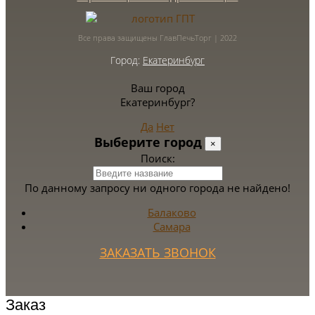
Все права защищены ГлавПечьТорг | 2022
Город:
Екатеринбург
Ваш город
Екатеринбург?
Да
Нет
Выберите город
×
Поиск:
По данному запросу ни одного города не найдено!
Балаково
Самара
ЗАКАЗАТЬ ЗВОНОК
Заказ