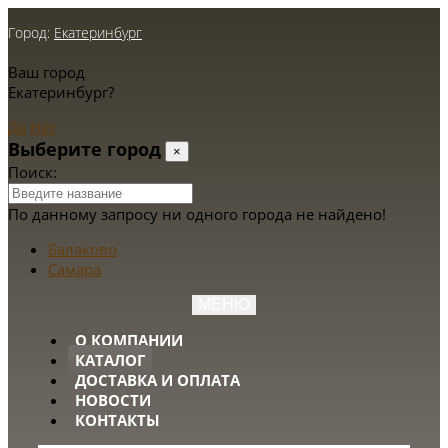
Город:
Екатеринбург
Ваш город
Екатеринбург?
Да
Нет
Выберите город
×
Поиск:
По данному запросу ни одного города не найдено!
Балаково
Самара
МЕНЮ
О КОМПАНИИ
КАТАЛОГ
ДОСТАВКА И ОПЛАТА
НОВОСТИ
КОНТАКТЫ