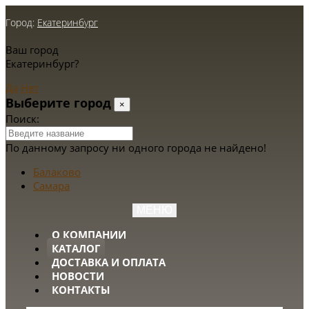
Город:
Екатеринбург
Ваш город
Екатеринбург?
Да
Нет
Выберите город
×
Поиск:
По данному запросу ни одного города не найдено!
Балаково
Самара
МЕНЮ
О КОМПАНИИ
КАТАЛОГ
ДОСТАВКА И ОПЛАТА
НОВОСТИ
КОНТАКТЫ