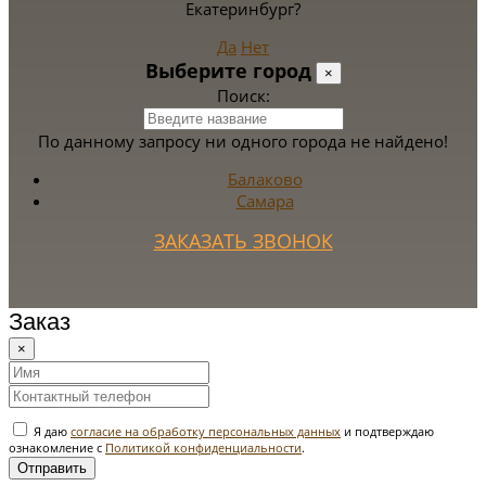
Екатеринбург?
Да
Нет
Выберите город
×
Поиск:
По данному запросу ни одного города не найдено!
Балаково
Самара
ЗАКАЗАТЬ ЗВОНОК
Заказ
×
Я даю
согласие на обработку персональных данных
и подтверждаю
ознакомление с
Политикой конфиденциальности
.
Отправить