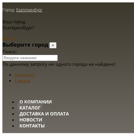
Город:
Екатеринбург
Ваш город
Екатеринбург?
Да
Нет
Выберите город
×
Поиск:
По данному запросу ни одного города не найдено!
Балаково
Самара
О КОМПАНИИ
КАТАЛОГ
ДОСТАВКА И ОПЛАТА
НОВОСТИ
КОНТАКТЫ