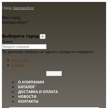
Город:
Екатеринбург
Ваш город
Екатеринбург?
Да
Нет
Выберите город
×
Поиск:
По данному запросу ни одного города не найдено!
Балаково
Самара
МЕНЮ
О КОМПАНИИ
КАТАЛОГ
ДОСТАВКА И ОПЛАТА
НОВОСТИ
КОНТАКТЫ