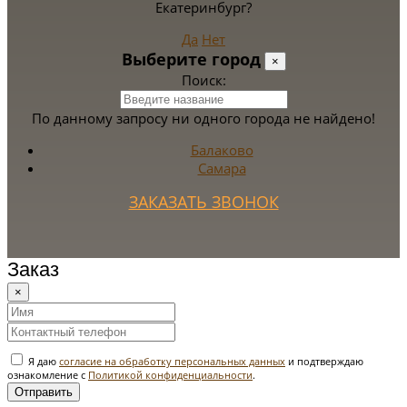
Екатеринбург?
Да
Нет
Выберите город
×
Поиск:
По данному запросу ни одного города не найдено!
Балаково
Самара
ЗАКАЗАТЬ ЗВОНОК
Заказ
×
Я даю
согласие на обработку персональных данных
и подтверждаю
ознакомление с
Политикой конфиденциальности
.
Отправить