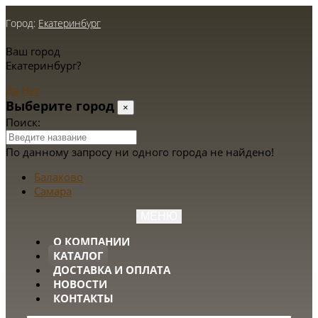
Город:
Екатеринбург
Ваш город
Екатеринбург?
Да
Нет
Выберите город
×
Поиск:
По данному запросу ни одного города не найдено!
Балаково
Самара
МЕНЮ
О КОМПАНИИ
КАТАЛОГ
ДОСТАВКА И ОПЛАТА
НОВОСТИ
КОНТАКТЫ