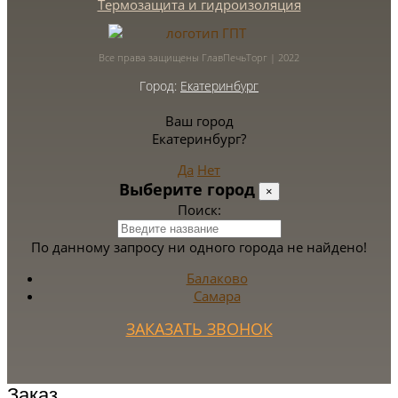
Термозащита и гидроизоляция
Все права защищены ГлавПечьТорг | 2022
Город:
Екатеринбург
Ваш город
Екатеринбург?
Да
Нет
Выберите город
×
Поиск:
По данному запросу ни одного города не найдено!
Балаково
Самара
ЗАКАЗАТЬ ЗВОНОК
Заказ