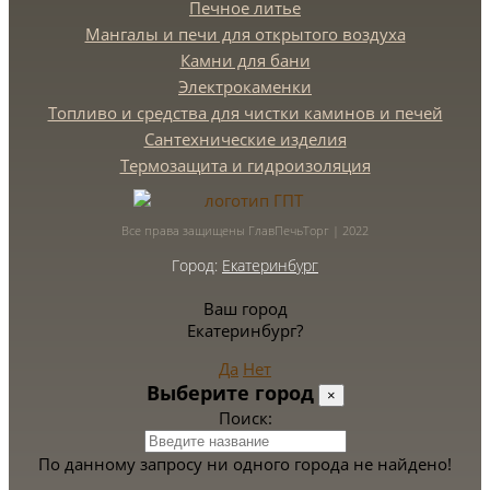
Печное литье
Мангалы и печи для открытого воздуха
Камни для бани
Электрокаменки
Топливо и средства для чистки каминов и печей
Сантехнические изделия
Термозащита и гидроизоляция
Все права защищены ГлавПечьТорг | 2022
Город:
Екатеринбург
Ваш город
Екатеринбург?
Да
Нет
Выберите город
×
Поиск:
По данному запросу ни одного города не найдено!