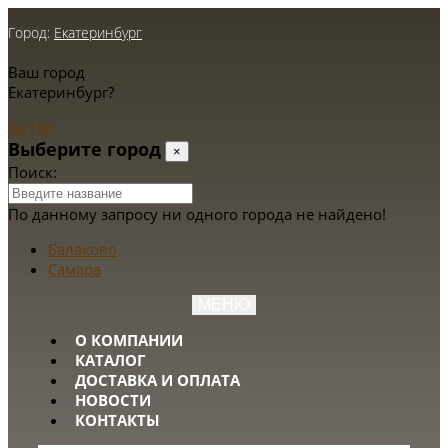
Город:
Екатеринбург
Ваш город
Екатеринбург?
Да
Нет
Выберите город
×
Поиск:
По данному запросу ни одного города не найдено!
Балаково
Самара
МЕНЮ
О КОМПАНИИ
КАТАЛОГ
ДОСТАВКА И ОПЛАТА
НОВОСТИ
КОНТАКТЫ