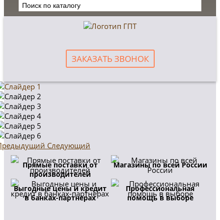
ЗАКАЗАТЬ ЗВОНОК
Предыдущий
Следующий
Прямые поставки от
Магазины по всей России
производителей
Выгодные цены и кредит
Профессиональная
в банках-партнерах
помощь в выборе