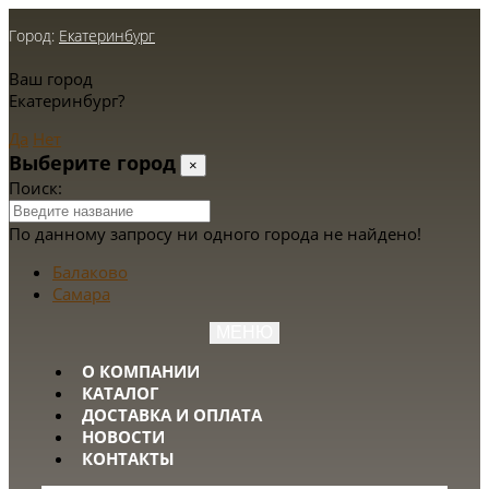
Город:
Екатеринбург
Ваш город
Екатеринбург?
Да
Нет
Выберите город
×
Поиск:
По данному запросу ни одного города не найдено!
Балаково
Самара
МЕНЮ
О КОМПАНИИ
КАТАЛОГ
ДОСТАВКА И ОПЛАТА
НОВОСТИ
КОНТАКТЫ