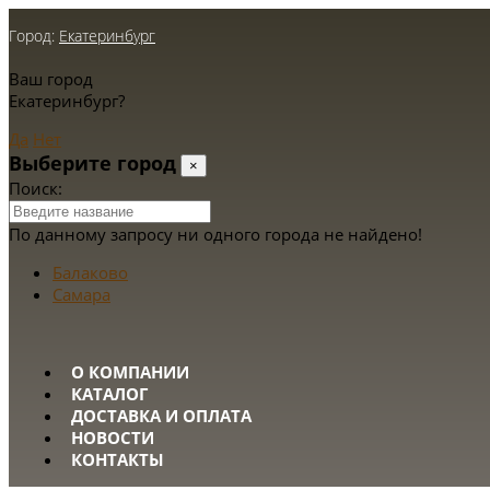
Город:
Екатеринбург
Ваш город
Екатеринбург?
Да
Нет
Выберите город
×
Поиск:
По данному запросу ни одного города не найдено!
Балаково
Самара
О КОМПАНИИ
КАТАЛОГ
ДОСТАВКА И ОПЛАТА
НОВОСТИ
КОНТАКТЫ