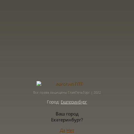
Все права защищены ГлавПечьТорг | 2022
Город:
Екатеринбург
Ваш город
Екатеринбург?
Да
Нет