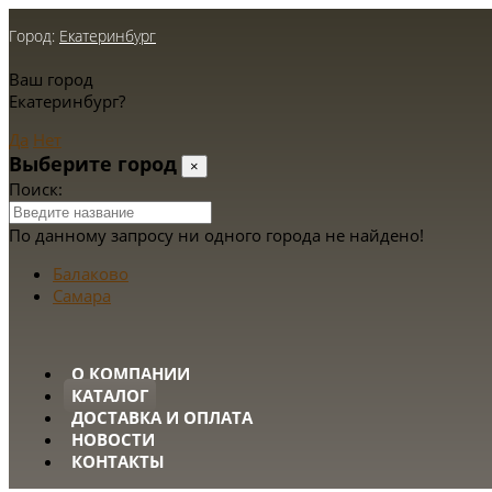
Город:
Екатеринбург
Ваш город
Екатеринбург?
Да
Нет
Выберите город
×
Поиск:
По данному запросу ни одного города не найдено!
Балаково
Самара
О КОМПАНИИ
КАТАЛОГ
ДОСТАВКА И ОПЛАТА
НОВОСТИ
КОНТАКТЫ