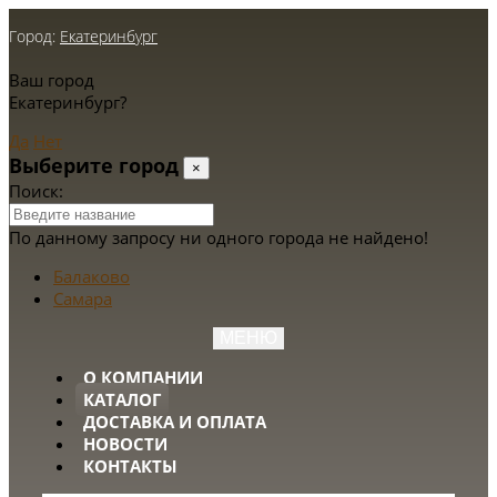
Город:
Екатеринбург
Ваш город
Екатеринбург?
Да
Нет
Выберите город
×
Поиск:
По данному запросу ни одного города не найдено!
Балаково
Самара
МЕНЮ
О КОМПАНИИ
КАТАЛОГ
ДОСТАВКА И ОПЛАТА
НОВОСТИ
КОНТАКТЫ