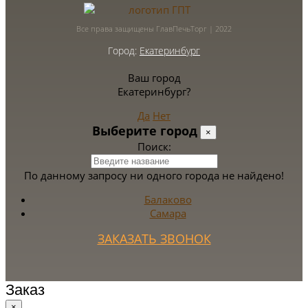
Все права защищены ГлавПечьТорг | 2022
Город:
Екатеринбург
Ваш город
Екатеринбург?
Да
Нет
Выберите город
×
Поиск:
По данному запросу ни одного города не найдено!
Балаково
Самара
ЗАКАЗАТЬ ЗВОНОК
Заказ
×