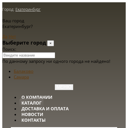
Город:
Екатеринбург
Ваш город
Екатеринбург?
Да
Нет
Выберите город
×
Поиск:
По данному запросу ни одного города не найдено!
Балаково
Самара
МЕНЮ
О КОМПАНИИ
КАТАЛОГ
ДОСТАВКА И ОПЛАТА
НОВОСТИ
КОНТАКТЫ