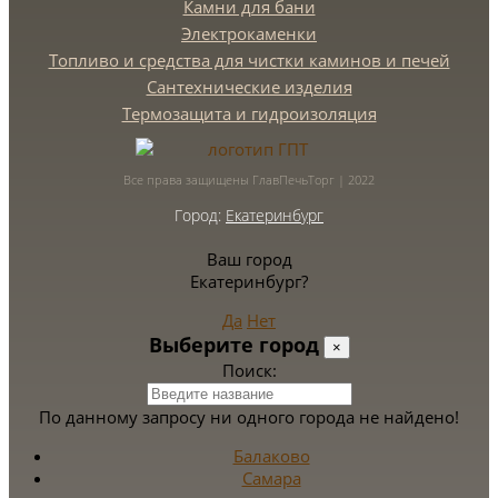
Камни для бани
Электрокаменки
Топливо и средства для чистки каминов и печей
Сантехнические изделия
Термозащита и гидроизоляция
Все права защищены ГлавПечьТорг | 2022
Город:
Екатеринбург
Ваш город
Екатеринбург?
Да
Нет
Выберите город
×
Поиск:
По данному запросу ни одного города не найдено!
Балаково
Самара