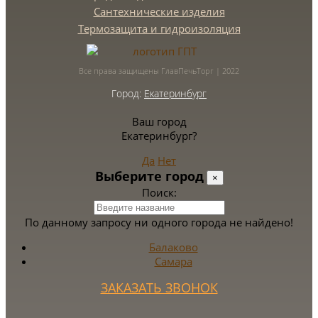
Сантехнические изделия
Термозащита и гидроизоляция
Все права защищены ГлавПечьТорг | 2022
Город:
Екатеринбург
Ваш город
Екатеринбург?
Да
Нет
Выберите город
×
Поиск:
По данному запросу ни одного города не найдено!
Балаково
Самара
ЗАКАЗАТЬ ЗВОНОК