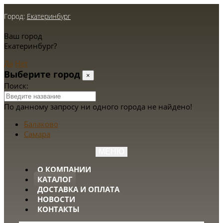
Город:
Екатеринбург
Ваш город
Екатеринбург?
Да
Нет
Выберите город
×
Поиск:
По данному запросу ни одного города не найдено!
Балаково
Самара
МЕНЮ
О КОМПАНИИ
КАТАЛОГ
ДОСТАВКА И ОПЛАТА
НОВОСТИ
КОНТАКТЫ