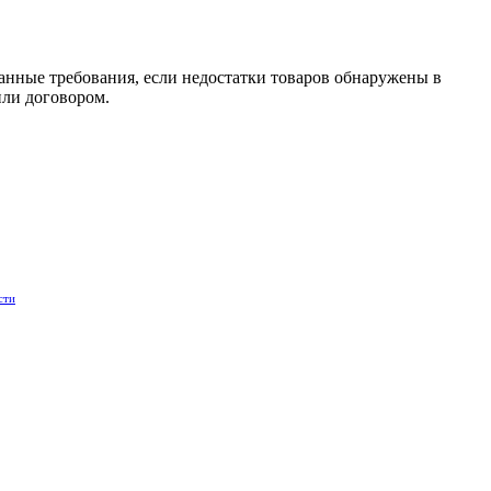
занные требования, если недостатки товаров обнаружены в
или договором.
сти