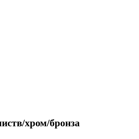
иств/хром/бронза