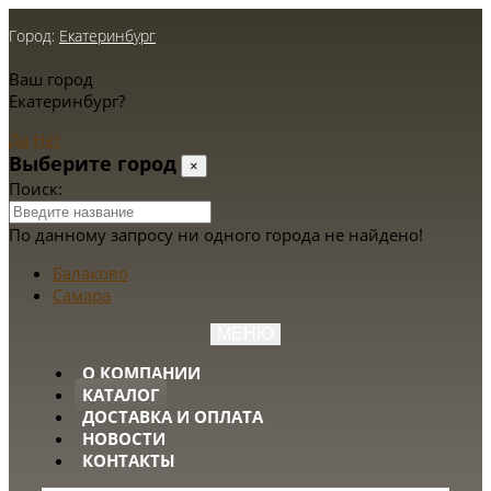
Город:
Екатеринбург
Ваш город
Екатеринбург?
Да
Нет
Выберите город
×
Поиск:
По данному запросу ни одного города не найдено!
Балаково
Самара
МЕНЮ
О КОМПАНИИ
КАТАЛОГ
ДОСТАВКА И ОПЛАТА
НОВОСТИ
КОНТАКТЫ