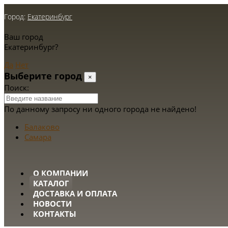
Город:
Екатеринбург
Ваш город
Екатеринбург?
Да
Нет
Выберите город
×
Поиск:
По данному запросу ни одного города не найдено!
Балаково
Самара
О КОМПАНИИ
КАТАЛОГ
ДОСТАВКА И ОПЛАТА
НОВОСТИ
КОНТАКТЫ