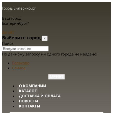
Город:
Екатеринбург
Ваш город
Екатеринбург?
Да
Нет
Выберите город
×
Поиск:
По данному запросу ни одного города не найдено!
Балаково
Самара
МЕНЮ
О КОМПАНИИ
КАТАЛОГ
ДОСТАВКА И ОПЛАТА
НОВОСТИ
КОНТАКТЫ