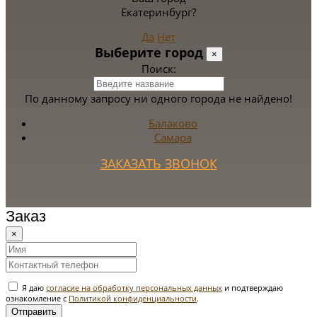
Екатеринбург?
Да
Нет
Выберите город
×
Поиск:
По данному запросу ни одного города не найдено!
Балаково
Самара
ЗАКАЗАТЬ ЗВОНОК
Заказ
×
Я даю
согласие на обработку персональных данных
и подтверждаю
ознакомление с
Политикой конфиденциальности
.
Отправить