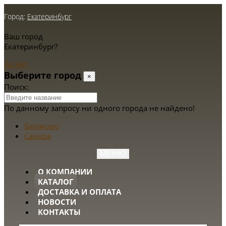
Город:
Екатеринбург
Ваш город
Екатеринбург?
Да
Нет
Выберите город
×
Поиск:
По данному запросу ни одного города не найдено!
Балаково
Самара
МЕНЮ
О КОМПАНИИ
КАТАЛОГ
ДОСТАВКА И ОПЛАТА
НОВОСТИ
КОНТАКТЫ