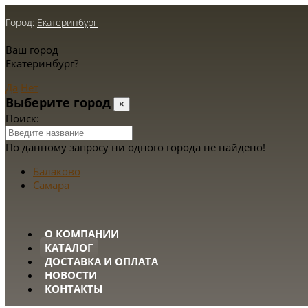
Город:
Екатеринбург
Ваш город
Екатеринбург?
Да
Нет
Выберите город
×
Поиск:
По данному запросу ни одного города не найдено!
Балаково
Самара
О КОМПАНИИ
КАТАЛОГ
ДОСТАВКА И ОПЛАТА
НОВОСТИ
КОНТАКТЫ