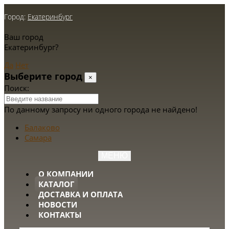
Город:
Екатеринбург
Ваш город
Екатеринбург?
Да
Нет
Выберите город
×
Поиск:
По данному запросу ни одного города не найдено!
Балаково
Самара
МЕНЮ
О КОМПАНИИ
КАТАЛОГ
ДОСТАВКА И ОПЛАТА
НОВОСТИ
КОНТАКТЫ