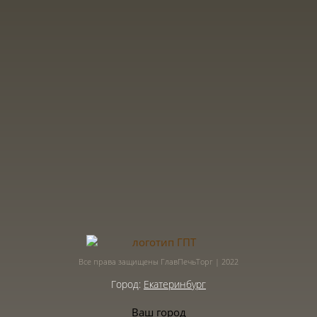
Все права защищены ГлавПечьТорг | 2022
Город:
Екатеринбург
Ваш город