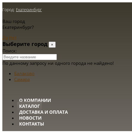
Город:
Екатеринбург
Ваш город
Екатеринбург?
Да
Нет
Выберите город
×
Поиск:
По данному запросу ни одного города не найдено!
Балаково
Самара
О КОМПАНИИ
КАТАЛОГ
ДОСТАВКА И ОПЛАТА
НОВОСТИ
КОНТАКТЫ